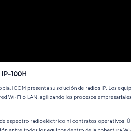
: IP-100H
opia, ICOM presenta su solución de radios IP. Los equi
red Wi-Fi o LAN, agilizando los procesos empresariales
s de espectro radioeléctrico ni contratos operativos
ión entre todos los equipos dentro de la cobertura Wi-