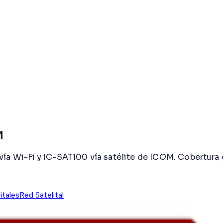
M
ía Wi-Fi y IC-SAT100 vía satélite de ICOM. Cobertura 
itales
Red Satelital