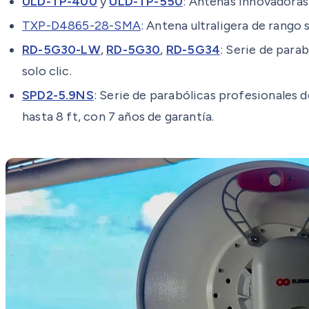
ULD-TP-400
y
ULD-TP-550
: Antenas innovadoras
TXP-D4865-28-SMA
: Antena ultraligera de rango
RD-5G30-LW
,
RD-5G30
,
RD-5G34
: Serie de para
solo clic.
SPD2-5.9NS
: Serie de parabólicas profesionales d
hasta 8 ft, con 7 años de garantía.