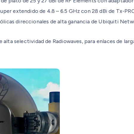
 de plato de 25 y 27 dBi de RF Elements con adaptador
 super extendido de 4.8 – 6.5 GHz con 28 dBi de Tx-PRO,
bólicas direccionales de alta ganancia de Ubiquiti Net
e alta selectividad de Radiowaves, para enlaces de larga