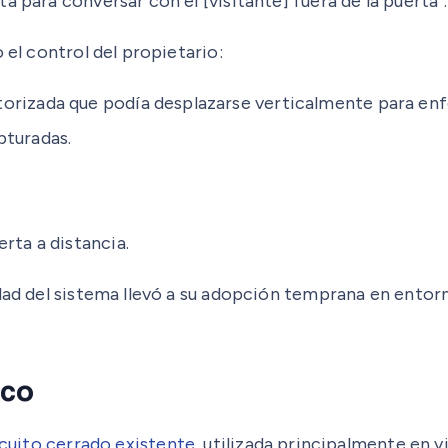
 para conversar con el [visitante] fuera de la puerta”.
 el control del propietario:
orizada que podía desplazarse verticalmente para enf
pturadas.
rta a distancia.
idad del sistema llevó a su adopción temprana en entor
ico
rcuito cerrado existente
, utilizada principalmente en vi