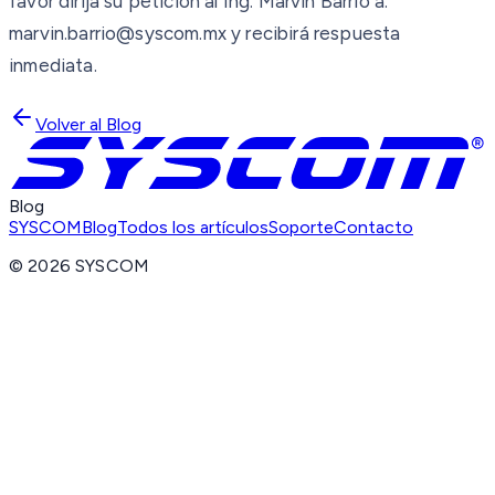
favor dirija su petición al Ing. Marvin Barrio a:
marvin.barrio@syscom.mx y recibirá respuesta
inmediata.
Volver al Blog
Blog
SYSCOM
Blog
Todos los artículos
Soporte
Contacto
©
2026
SYSCOM