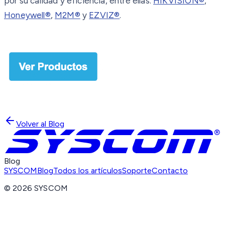
por su calidad y eficiencia, entre ellas:
HIKVISION®
,
Honeywell®
,
M2M®
y
EZVIZ®
.
Volver al Blog
Blog
SYSCOM
Blog
Todos los artículos
Soporte
Contacto
©
2026
SYSCOM