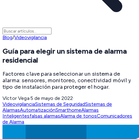
Blog
/
Videovigilancia
Guía para elegir un sistema de alarma
residencial
Factores clave para seleccionar un sistema de
alarma: sensores, monitoreo, conectividad móvil y
tipo de instalación para proteger el hogar.
Víctor Vega
·
5 de mayo de 2022
·
Videovigilancia
Sistemas de Seguridad
Sistemas de
Alarmas
Automatización
Smarthome
Alarmas
Inteligentes
falsas alarmas
Alarma de tonos
Comunicadores
de Alarma