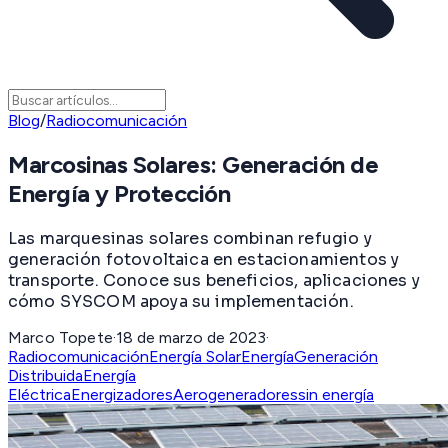
Blog
/
Radiocomunicación
Marcosinas Solares: Generación de
Energía y Protección
Las marquesinas solares combinan refugio y
generación fotovoltaica en estacionamientos y
transporte. Conoce sus beneficios, aplicaciones y
cómo SYSCOM apoya su implementación.
Marco Topete
·
18 de marzo de 2023
·
Radiocomunicación
Energía Solar
Energía
Generación
Distribuida
Energía
Eléctrica
Energizadores
Aerogeneradores
sin energía