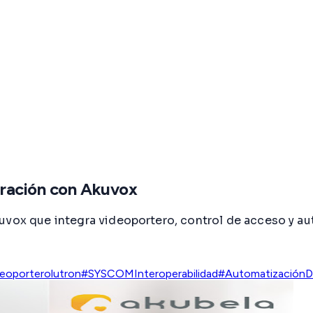
gración con Akuvox
uvox que integra videoportero, control de acceso y au
deoportero
lutron
#SYSCOM
Interoperabilidad
#AutomatizaciónD