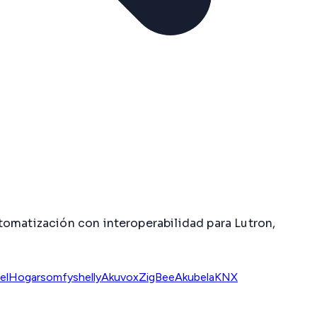
tomatización con interoperabilidad para Lutron,
elHogar
somfy
shelly
Akuvox
ZigBee
Akubela
KNX