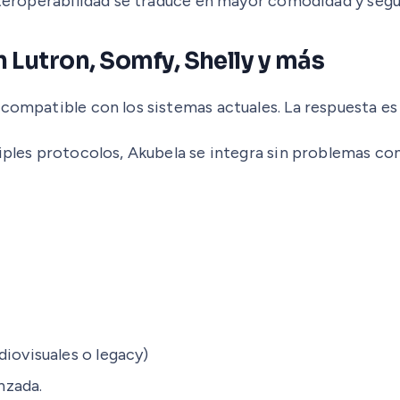
nteroperabilidad se traduce en mayor comodidad y segur
 Lutron, Somfy, Shelly y más
compatible con los sistemas actuales. La respuesta es 
iples protocolos, Akubela se integra sin problemas con
diovisuales o legacy)
nzada.