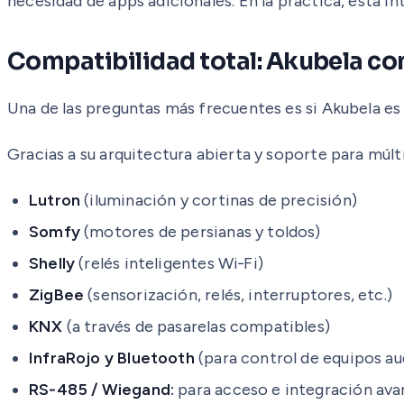
necesidad de apps adicionales. En la práctica, esta i
Compatibilidad total: Akubela con
Una de las preguntas más frecuentes es si Akubela es 
Gracias a su arquitectura abierta y soporte para múlt
Lutron
(iluminación y cortinas de precisión)
Somfy
(motores de persianas y toldos)
Shelly
(relés inteligentes Wi‑Fi)
ZigBee
(sensorización, relés, interruptores, etc.)
KNX
(a través de pasarelas compatibles)
InfraRojo y Bluetooth
(para control de equipos au
RS‑485 / Wiegand:
para acceso e integración ava