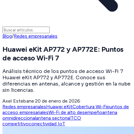
Blog
/
Redes empresariales
Huawei eKit AP772 y AP772E: Puntos
de acceso Wi-Fi 7
Análisis técnico de los puntos de acceso Wi-Fi 7
Huawei eKit AP772 y AP772E. Conoce sus
diferencias en antenas, alcance y gestión en la nube
sin licencias.
Axel Estebane
·
20 de enero de 2026
·
Redes empresariales
Huawei eKit
Cobertura Wi-Fi
puntos de
acceso empresariales
Wi-Fi de alto desempeño
antena
omnidireccional
antena sectorial
TCO
competitivo
conectividad IoT