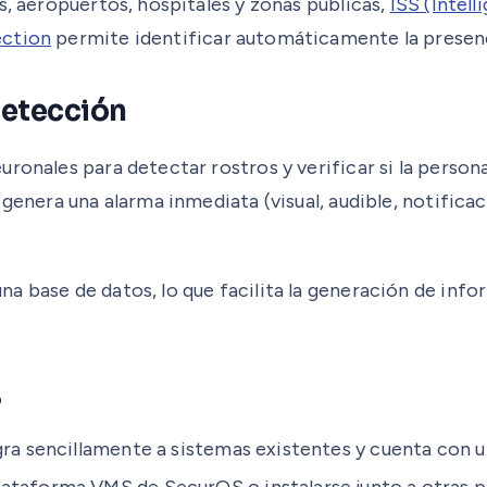
s, aeropuertos, hospitales y zonas públicas,
ISS (Intel
ction
permite identificar automáticamente la presenc
detección
uronales para detectar rostros y verificar si la pers
genera una alarma inmediata (visual, audible, notificac
 base de datos, lo que facilita la generación de infor
S
ra sencillamente a sistemas existentes y cuenta con un
lataforma VMS de SecurOS o instalarse junto a otras p