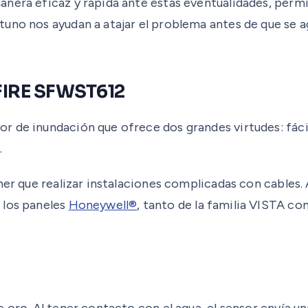
nera eficaz y rápida ante estas eventualidades, permi
tuno nos ayudan a atajar el problema antes de que se 
-FIRE SFWST612
 de inundación que ofrece dos grandes virtudes: fácil 
2
.
ner que realizar instalaciones complicadas con cables.
 los paneles
Honeywell®
, tanto de la familia VISTA co
 oro. Al tener contacto con el agua, el sensor envía un