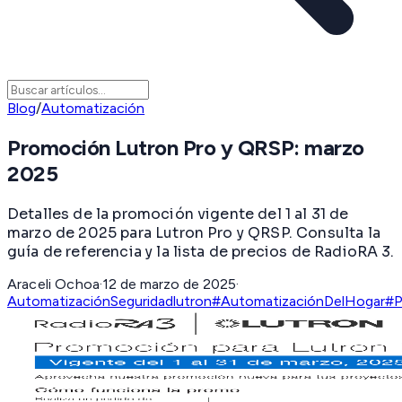
Blog
/
Automatización
Promoción Lutron Pro y QRSP: marzo
2025
Detalles de la promoción vigente del 1 al 31 de
marzo de 2025 para Lutron Pro y QRSP. Consulta la
guía de referencia y la lista de precios de RadioRA 3.
Araceli Ochoa
·
12 de marzo de 2025
·
Automatización
Seguridad
lutron
#AutomatizaciónDelHogar
#P