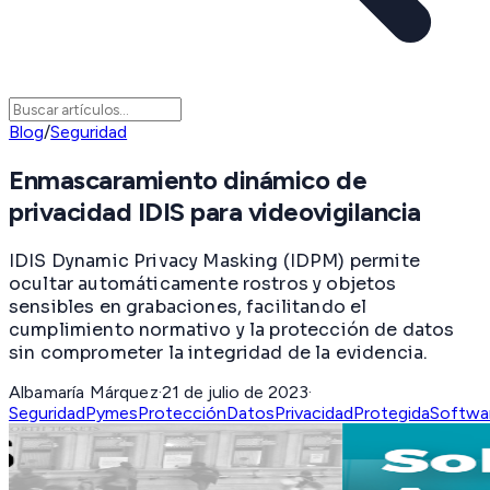
Blog
/
Seguridad
Enmascaramiento dinámico de
privacidad IDIS para videovigilancia
IDIS Dynamic Privacy Masking (IDPM) permite
ocultar automáticamente rostros y objetos
sensibles en grabaciones, facilitando el
cumplimiento normativo y la protección de datos
sin comprometer la integridad de la evidencia.
Albamaría Márquez
·
21 de julio de 2023
·
Seguridad
Pymes
ProtecciónDatos
PrivacidadProtegida
Softwar