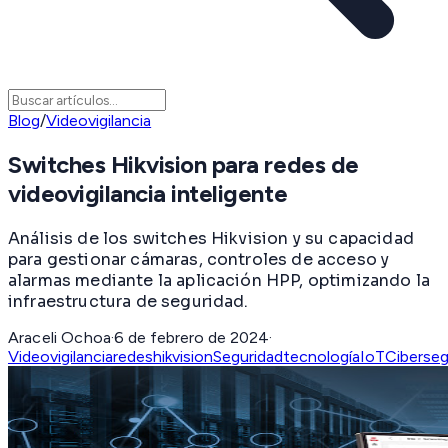
Blog
/
Videovigilancia
Switches Hikvision para redes de
videovigilancia inteligente
Análisis de los switches Hikvision y su capacidad
para gestionar cámaras, controles de acceso y
alarmas mediante la aplicación HPP, optimizando la
infraestructura de seguridad.
Araceli Ochoa
·
6 de febrero de 2024
·
Videovigilancia
redes
hikvision
Seguridad
tecnología
IoT
Ciberseg