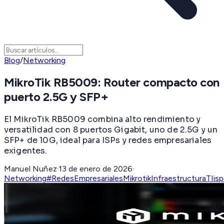
Blog
/
Networking
MikroTik RB5009: Router compacto con
puerto 2.5G y SFP+
El MikroTik RB5009 combina alto rendimiento y
versatilidad con 8 puertos Gigabit, uno de 2.5G y un
SFP+ de 10G, ideal para ISPs y redes empresariales
exigentes.
Manuel Nuñez
·
13 de enero de 2026
·
Networking
#RedesEmpresariales
Mikrotik
InfraestructuraTI
isp