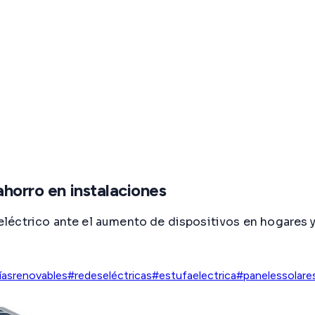
ahorro en instalaciones
eléctrico ante el aumento de dispositivos en hogares
íasrenovables
#redeseléctricas
#estufaelectrica
#panelessolare