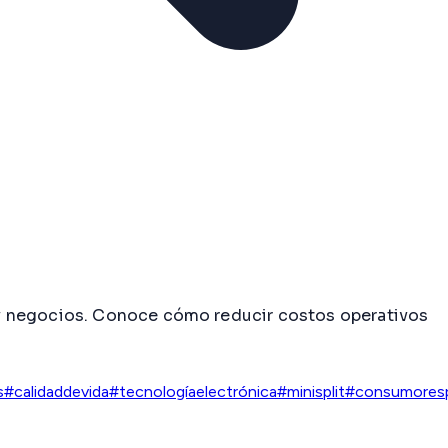
 y negocios. Conoce cómo reducir costos operativos
s
#calidaddevida
#tecnologíaelectrónica
#minisplit
#consumores