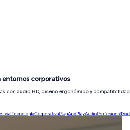
 entornos corporativos
as con audio HD, diseño ergonómico y compatibilidad u
arial
TecnologíaCorporativa
PlugAndPlay
AudioProfesional
Diad