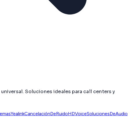
niversal. Soluciones ideales para call centers y
emasYealink
CancelaciónDeRuido
HDVoice
SolucionesDeAudio