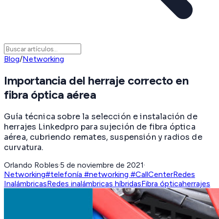
Blog
/
Networking
Importancia del herraje correcto en
fibra óptica aérea
Guía técnica sobre la selección e instalación de
herrajes Linkedpro para sujeción de fibra óptica
aérea, cubriendo remates, suspensión y radios de
curvatura.
Orlando Robles
·
5 de noviembre de 2021
·
Networking
#telefonía #networking #CallCenter
Redes
Inalámbricas
Redes inalámbricas híbridas
Fibra óptica
herrajes