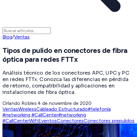
Blog
/
Ventas
Tipos de pulido en conectores de fibra
óptica para redes FTTx
Análisis técnico de los conectores APC, UPC y PC
en redes FTTx. Conozca las diferencias en pérdida
de retorno, compatibilidad y aplicaciones en
instalaciones de fibra óptica.
Orlando Robles
·
4 de noviembre de 2020
·
Ventas
Wireless
Cableado Estructurado
#telefonía
#networking #CallCenter
#networking
#CallCenter
WiFi
Eventos
Conectores
Conectores prepulidos