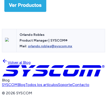
Orlando Robles
Product Manager | SYSCOM®
Mail:
orlando.robles@syscom.mx
Volver al Blog
Blog
SYSCOM
Blog
Todos los artículos
Soporte
Contacto
©
2026
SYSCOM