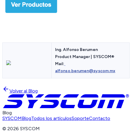
Ing. Alfonso Berumen
Product Manager | SYSCOM
®
Mail:
alfonso.berumen@syscom.mx
Volver al Blog
Blog
SYSCOM
Blog
Todos los artículos
Soporte
Contacto
©
2026
SYSCOM