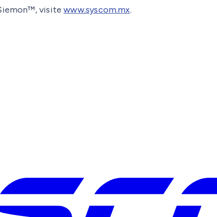
 Siemon™, visite
www.syscom.mx
.