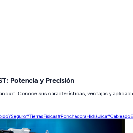
T: Potencia y Precisión
nduit. Conoce sus características, ventajas y aplicaci
pidoYSeguro
#TierrasFísicas
#PonchadoraHidráulica
#CableadoEs