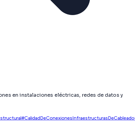
ones en instalaciones eléctricas, redes de datos y
tructural
#CalidadDeConexiones
InfraestructurasDeCableado