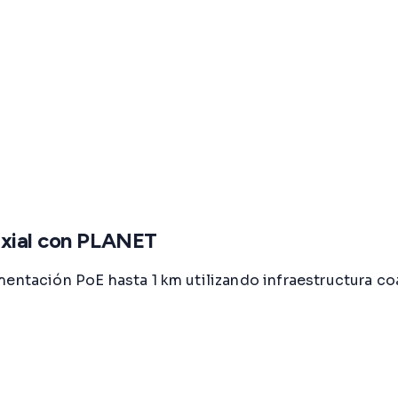
axial con PLANET
entación PoE hasta 1 km utilizando infraestructura coa