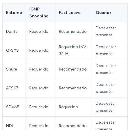
IGMP
Entorno
Fast Leave
Querier
Snooping
Debe estar
Dante
Requerido
Recomendado
presente
Requerido (NV-
Debe estar
Q-SYS
Requerido
32-H)
presente
Debe estar
Shure
Requerido
Recomendado
presente
Debe estar
AES67
Requerido
Recomendado
presente
Debe estar
SDVoE
Requerido
Requerido
presente
Debe estar
NDI
Requerido
Recomendado
presente