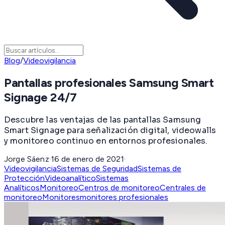
Blog
/
Videovigilancia
Pantallas profesionales Samsung Smart
Signage 24/7
Descubre las ventajas de las pantallas Samsung
Smart Signage para señalización digital, videowalls
y monitoreo continuo en entornos profesionales.
Jorge Sáenz
·
16 de enero de 2021
·
Videovigilancia
Sistemas de Seguridad
Sistemas de
Protección
Videoanalítico
Sistemas
Analíticos
Monitoreo
Centros de monitoreo
Centrales de
monitoreo
Monitores
monitores profesionales