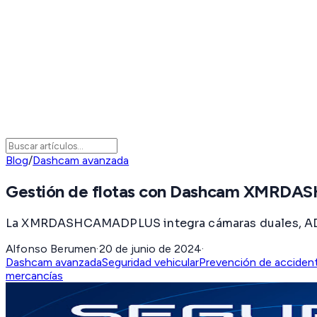
Blog
/
Dashcam avanzada
Gestión de flotas con Dashcam XMRD
La XMRDASHCAMADPLUS integra cámaras duales, ADAS y 
Alfonso Berumen
·
20 de junio de 2024
·
Dashcam avanzada
Seguridad vehicular
Prevención de acciden
mercancías