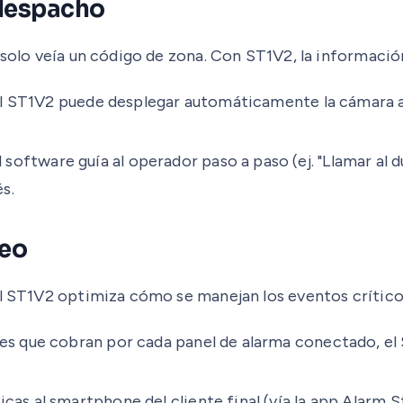
e despacho
 solo veía un código de zona. Con ST1V2, la informació
 el ST1V2 puede desplegar automáticamente la cámara as
 software guía al operador paso a paso (ej. "Llamar al du
s.
reo
el ST1V2 optimiza cómo se manejan los eventos crítico
es que cobran por cada panel de alarma conectado, el 
cas al smartphone del cliente final (vía la app Alarm S