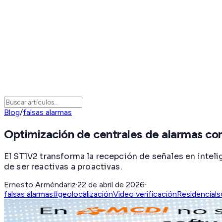
Blog
/
falsas alarmas
Optimización de centrales de alarmas co
El ST1V2 transforma la recepción de señales en intel
de ser reactivas a proactivas.
Ernesto Arméndariz
·
22 de abril de 2026
·
falsas alarmas
#geolocalización
Video verificación
Residencial
s