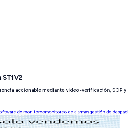
n ST1V2
igencia accionable mediante video-verificación, SOP y 
oftware de monitoreo
monitoreo de alarmas
gestión de despa