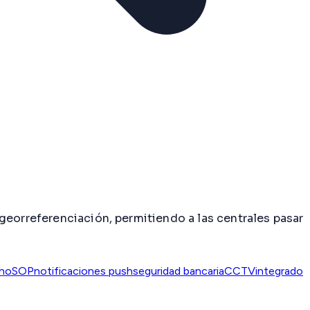
georreferenciación, permitiendo a las centrales pasar
cho
SOP
notificaciones push
seguridad bancaria
CCTVintegrado