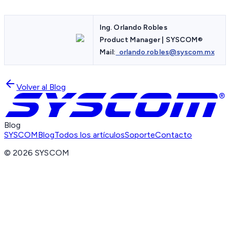
Ing. Orlando Robles
Product Manager | SYSCOM
®
Mail:
orlando.robles@syscom.mx
Volver al Blog
Blog
SYSCOM
Blog
Todos los artículos
Soporte
Contacto
©
2026
SYSCOM