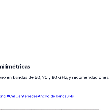
milimétricas
ígeno en bandas de 60, 70 y 80 GHz, y recomendaciones 
ing #CallCenter
redes
Ancho de banda
Siklu