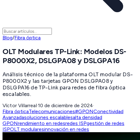
Blog
/
Fibra óptica
OLT Modulares TP-Link: Modelos DS-
P8000X2, DSLGPA08 y DSLGPA16
Análisis técnico de la plataforma OLT modular DS-
P8000X2 y las tarjetas GPON DSLGPA08 y
DSLGPA16 de TP-Link para redes de fibra óptica
escalables.
Víctor Villarreal
·
10 de diciembre de 2024
·
Fibra óptica
Telecomunicaciones
#GPON
Conectividad
Avanzada
soluciones escalables
alta densidad
GPON
rendimiento en redes
redes ISP
gestión de redes
ISP
OLT modulares
innovación en redes