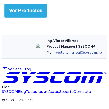
Ing. Víctor Villarreal
Product Manager | SYSCOM
®
Mail:
victor.villarreal@syscom.mx
Volver al Blog
Blog
SYSCOM
Blog
Todos los artículos
Soporte
Contacto
©
2026
SYSCOM