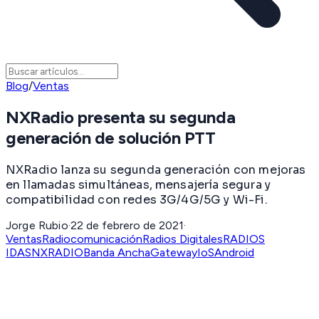
Blog
/
Ventas
NXRadio presenta su segunda
generación de solución PTT
NXRadio lanza su segunda generación con mejoras
en llamadas simultáneas, mensajería segura y
compatibilidad con redes 3G/4G/5G y Wi-Fi.
Jorge Rubio
·
22 de febrero de 2021
·
Ventas
Radiocomunicación
Radios Digitales
RADIOS
IDAS
NXRADIO
Banda Ancha
Gateway
IoS
Android