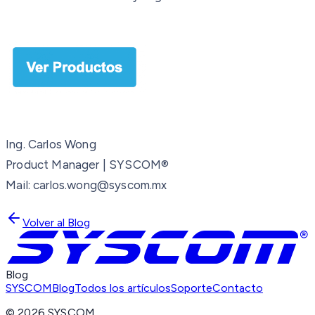
Ing. Carlos Wong
Product Manager | SYSCOM®
Mail: carlos.wong@syscom.mx
Volver al Blog
Blog
SYSCOM
Blog
Todos los artículos
Soporte
Contacto
©
2026
SYSCOM