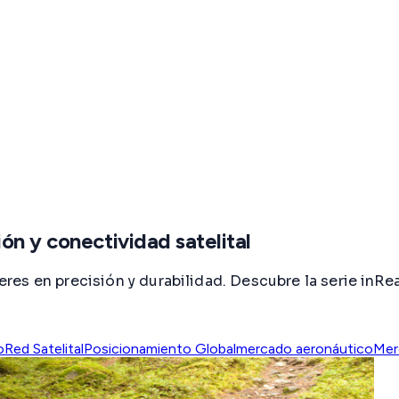
ón y conectividad satelital
es en precisión y durabilidad. Descubre la serie inRea
o
Red Satelital
Posicionamiento Global
mercado aeronáutico
Mer