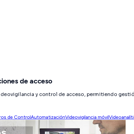
ciones de acceso
deovigilancia y control de acceso, permitiendo gestió
ros de Control
Automatización
Videovigilancia móvil
Videoanalít