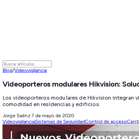
Blog
/
Videovigilancia
Videoporteros modulares Hikvision: Solu
Los videoporteros modulares de Hikvision integran vi
comodidad en residencias y edificios.
Jorge Saénz
·
7 de mayo de 2020
·
Videovigilancia
Sistemas de Seguridad
Control de acceso
Cent