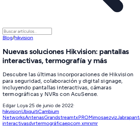
Blog
/
hikvision
Nuevas soluciones Hikvision: pantallas
interactivas, termografía y más
Descubre las últimas incorporaciones de Hikvision
para seguridad, colaboración y digital signage,
incluyendo pantallas interactivas, cámaras
termográficas y NVRs con AcuSense.
Edgar Loya
·
25 de junio de 2022
·
hikvision
Ubiquiti
Cambium
Networks
Antenas
Grandstream
txPRO
Mimosa
ezviz
Jabra
panta
interactivas
dvr
termográfica
epcom xmr
xmr