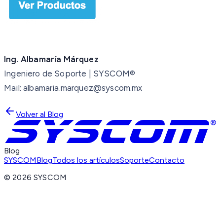
Ing. Albamaría Márquez
Ingeniero de Soporte | SYSCOM®
Mail: albamaria.marquez@syscom.mx
Volver al Blog
Blog
SYSCOM
Blog
Todos los artículos
Soporte
Contacto
©
2026
SYSCOM