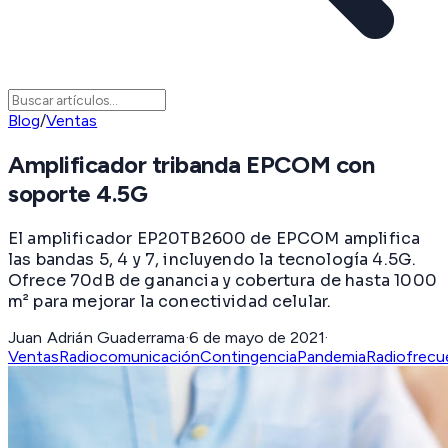
Blog
/
Ventas
Amplificador tribanda EPCOM con
soporte 4.5G
El amplificador EP20TB2600 de EPCOM amplifica
las bandas 5, 4 y 7, incluyendo la tecnología 4.5G.
Ofrece 70dB de ganancia y cobertura de hasta 1000
m² para mejorar la conectividad celular.
Juan Adrián Guaderrama
·
6 de mayo de 2021
·
Ventas
Radiocomunicación
Contingencia
Pandemia
Radiofrecu