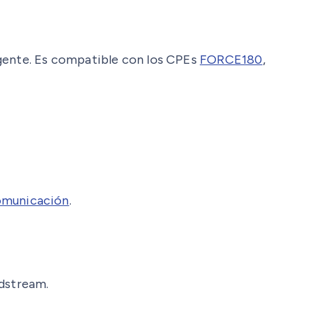
igente. Es compatible con los CPEs
FORCE180
,
ecomunicación
.
ndstream.