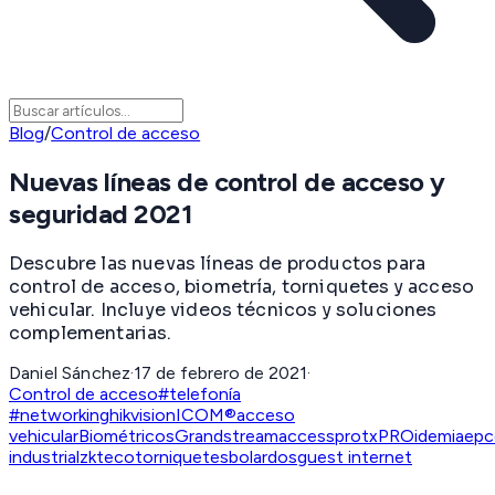
Blog
/
Control de acceso
Nuevas líneas de control de acceso y
seguridad 2021
Descubre las nuevas líneas de productos para
control de acceso, biometría, torniquetes y acceso
vehicular. Incluye videos técnicos y soluciones
complementarias.
Daniel Sánchez
·
17 de febrero de 2021
·
Control de acceso
#telefonía
#networking
hikvision
ICOM®
acceso
vehicular
Biométricos
Grandstream
accesspro
txPRO
idemia
ep
industrial
zkteco
torniquetes
bolardos
guest internet