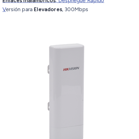
Enlaces Inalámbricos
, Despliegue Rápido
V
ersión para
Elevadores
, 300Mbps