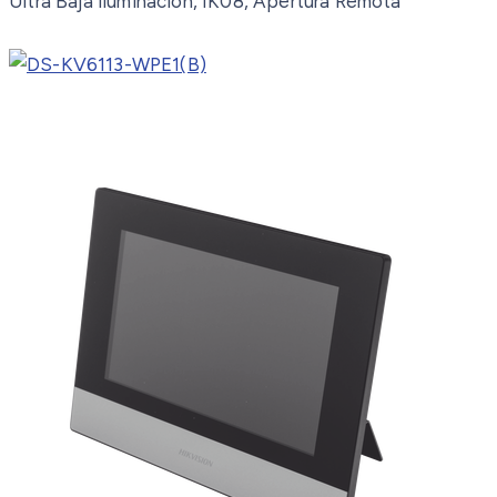
Ultra Baja Iluminación, IK08, Apertura Remota