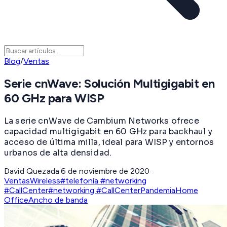
Blog
/
Ventas
Serie cnWave: Solución Multigigabit en
60 GHz para WISP
La serie cnWave de Cambium Networks ofrece
capacidad multigigabit en 60 GHz para backhaul y
acceso de última milla, ideal para WISP y entornos
urbanos de alta densidad.
David Quezada
·
6 de noviembre de 2020
·
Ventas
Wireless
#telefonía #networking
#CallCenter
#networking #CallCenter
Pandemia
Home
Office
Ancho de banda