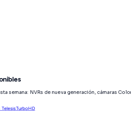
onibles
ta semana: NVRs de nueva generación, cámaras ColorV
d Telesis
TurboHD