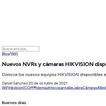
Blog
/
WiFi
Nuevos NVRs y cámaras HIKVISION disp
Conoce los nuevos equipos HIKVISION disponibles es
Daniel Sánchez
·
20 de octubre de 2021
·
WiFi
hikvision
ICOM®
idemia
zkteco
pantallas
Jabra
Cámaras
Allie
Buenos días.