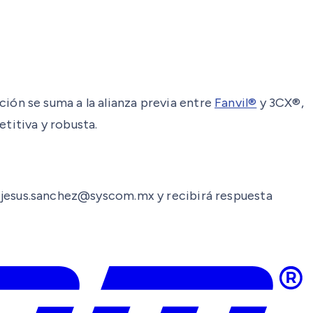
ión se suma a la alianza previa entre
Fanvil®
y 3CX®,
titiva y robusta.
a: jesus.sanchez@syscom.mx y recibirá respuesta