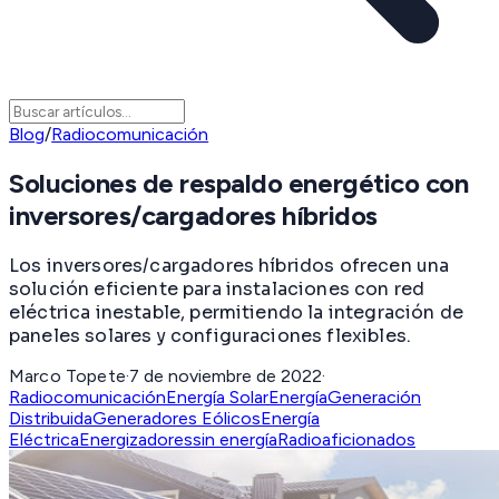
Blog
/
Radiocomunicación
Soluciones de respaldo energético con
inversores/cargadores híbridos
Los inversores/cargadores híbridos ofrecen una
solución eficiente para instalaciones con red
eléctrica inestable, permitiendo la integración de
paneles solares y configuraciones flexibles.
Marco Topete
·
7 de noviembre de 2022
·
Radiocomunicación
Energía Solar
Energía
Generación
Distribuida
Generadores Eólicos
Energía
Eléctrica
Energizadores
sin energía
Radioaficionados