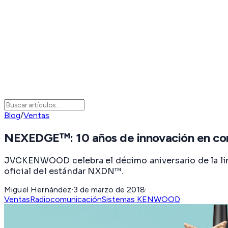
Blog
/
Ventas
NEXEDGE™: 10 años de innovación en com
JVCKENWOOD celebra el décimo aniversario de la lí
oficial del estándar NXDN™.
Miguel Hernández
·
3 de marzo de 2018
·
Ventas
Radiocomunicación
Sistemas KENWOOD