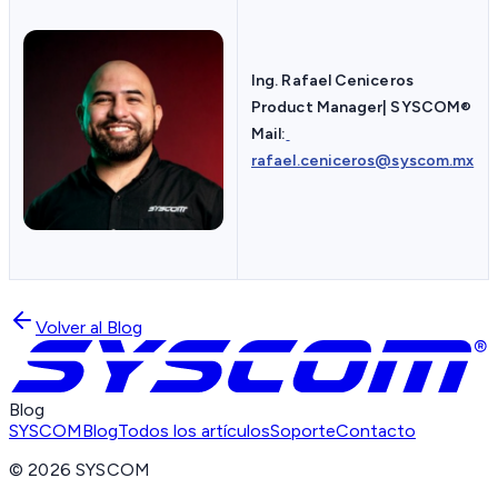
Ing. Rafael Ceniceros
Product Manager| SYSCOM
®
Mail:
rafael.ceniceros@syscom.mx
Volver al Blog
Blog
SYSCOM
Blog
Todos los artículos
Soporte
Contacto
©
2026
SYSCOM