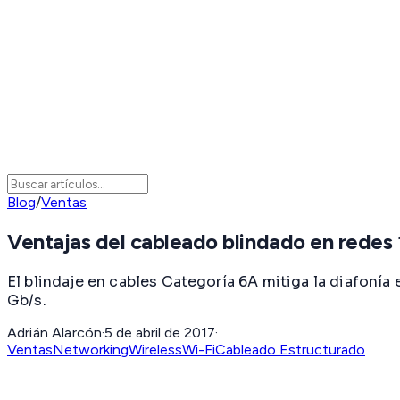
Blog
/
Ventas
Ventajas del cableado blindado en rede
El blindaje en cables Categoría 6A mitiga la diafoní
Gb/s.
Adrián Alarcón
·
5 de abril de 2017
·
Ventas
Networking
Wireless
Wi-Fi
Cableado Estructurado