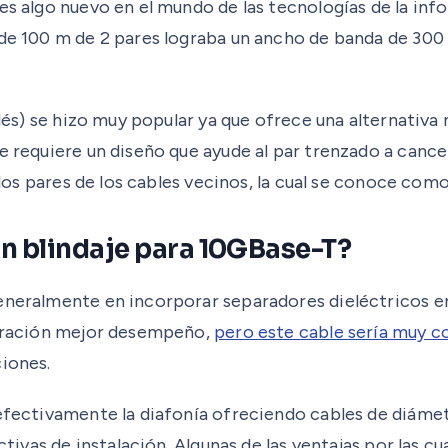
s algo nuevo en el mundo de las tecnologías de la infor
 de 100 m de 2 pares lograba un ancho de banda de 300
nglés) se hizo muy popular ya que ofrece una alternati
e requiere un diseño que ayude al par trenzado a cance
 los pares de los cables vecinos, la cual se conoce como
on blindaje para 10GBase-T?
eneralmente en incorporar separadores dieléctricos en 
eparación mejor desempeño,
pero este cable sería muy c
ciones.
r efectivamente la diafonía ofreciendo cables de diá
ctivas de instalación. Algunas de las ventajas por las cu