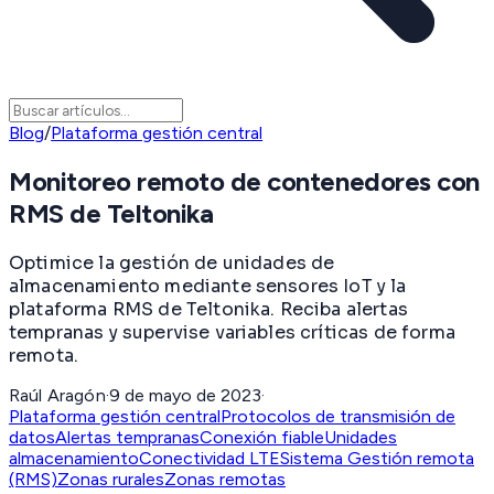
Blog
/
Plataforma gestión central
Monitoreo remoto de contenedores con
RMS de Teltonika
Optimice la gestión de unidades de
almacenamiento mediante sensores IoT y la
plataforma RMS de Teltonika. Reciba alertas
tempranas y supervise variables críticas de forma
remota.
Raúl Aragón
·
9 de mayo de 2023
·
Plataforma gestión central
Protocolos de transmisión de
datos
Alertas tempranas
Conexión fiable
Unidades
almacenamiento
Conectividad LTE
Sistema Gestión remota
(RMS)
Zonas rurales
Zonas remotas