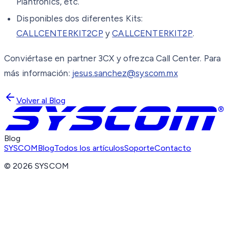
Plantronics, etc.
Disponibles dos diferentes Kits:
CALLCENTERKIT2CP
y
CALLCENTERKIT2P
.
Conviértase en partner 3CX y ofrezca Call Center. Para
más información:
jesus.sanchez@syscom.mx
Volver al Blog
Blog
SYSCOM
Blog
Todos los artículos
Soporte
Contacto
©
2026
SYSCOM