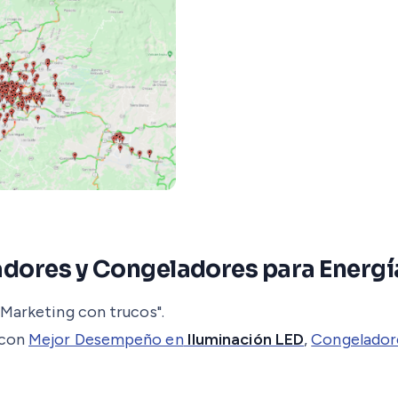
radores y Congeladores para Energí
"Marketing con trucos".
 con
Mejor Desempeño en
Iluminación LED
,
Congeladore