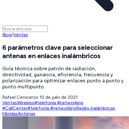
Blog
/
Ventas
6 parámetros clave para seleccionar
antenas en enlaces inalámbricos
Guía técnica sobre patrón de radiación,
directividad, ganancia, eficiencia, frecuencia y
polarización para optimizar enlaces punto a punto y
punto multipunto.
Rafael Ceniceros
·
10 de julio de 2021
·
Ventas
Wireless
#telefonía #networking
#CallCenter
#telefonía #networking
Redes inalámbricas
híbridas
Antenas